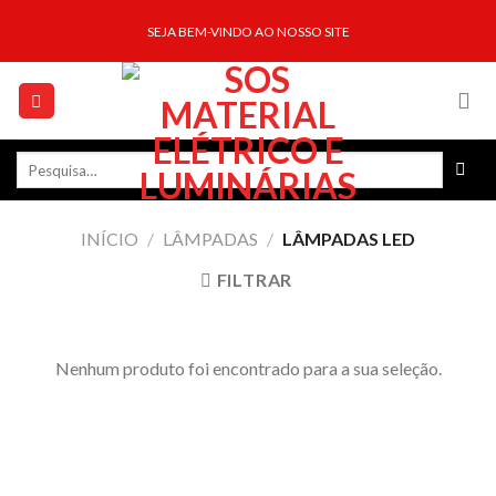
Skip
SEJA BEM-VINDO AO NOSSO SITE
to
content
Pesquisar
por:
INÍCIO
/
LÂMPADAS
/
LÂMPADAS LED
FILTRAR
Nenhum produto foi encontrado para a sua seleção.