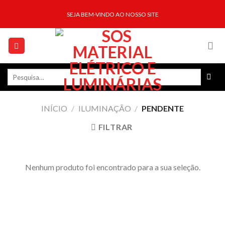
Skip
SEJA BEM-VINDO AO NOSSO SITE
to
content
Pesquisar
por:
INÍCIO
/
ILUMINAÇÃO
/
PENDENTE
FILTRAR
Nenhum produto foi encontrado para a sua seleção.