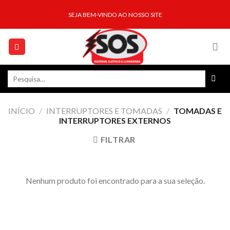
Skip
SEJA BEM-VINDO AO NOSSO SITE
to
content
Pesquisar
por:
INÍCIO
/
INTERRUPTORES E TOMADAS
/
TOMADAS E
INTERRUPTORES EXTERNOS
FILTRAR
Nenhum produto foi encontrado para a sua seleção.